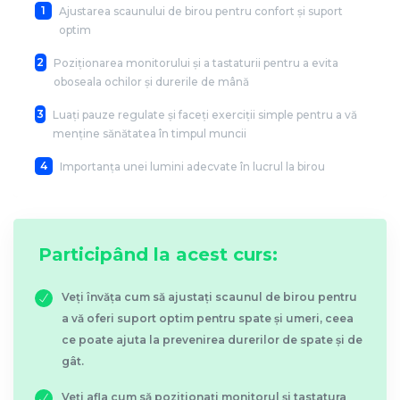
1
Ajustarea scaunului de birou pentru confort și suport
optim
2
Poziționarea monitorului și a tastaturii pentru a evita
oboseala ochilor și durerile de mână
3
Luați pauze regulate și faceți exerciții simple pentru a vă
menține sănătatea în timpul muncii
4
Importanța unei lumini adecvate în lucrul la birou
Participând la acest curs:
Veți învăța cum să ajustați scaunul de birou pentru
a vă oferi suport optim pentru spate și umeri, ceea
ce poate ajuta la prevenirea durerilor de spate și de
gât.
Veți afla cum să poziționați monitorul și tastatura