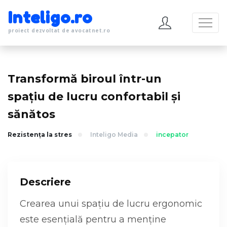
Inteligo.ro
proiect dezvoltat de avocatnet.ro
Transformă biroul într-un
spațiu de lucru confortabil și
sănătos
Rezistența la stres
Inteligo Media
incepator
Descriere
Crearea unui spațiu de lucru ergonomic
este esențială pentru a menține