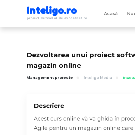
Inteligo.ro
Acasă
Nou
proiect dezvoltat de avocatnet.ro
Dezvoltarea unui proiect soft
magazin online
Management proiecte
Inteligo Media
incep
Descriere
Acest curs online vă va ghida în proc
Agile pentru un magazin online care 