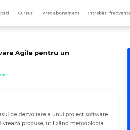
tăți
Cursuri
Preț abonament
Întrebări frecvent
ware Agile pentru un
ator
esul de dezvoltare a unui proiect software
livrează produse, utilizând metodologia