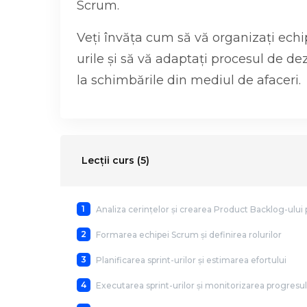
Scrum.
Veți învăța cum să vă organizați echipa
urile și să vă adaptați procesul de de
la schimbările din mediul de afaceri.
Lecții curs (5)
1
Analiza cerințelor și crearea Product Backlog-ului
2
Formarea echipei Scrum și definirea rolurilor
3
Planificarea sprint-urilor și estimarea efortului
4
Executarea sprint-urilor și monitorizarea progresul