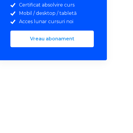
Certificat absolvire curs
Mobil / desktop / tabletă
Acces lunar cursuri noi
Vreau abonament