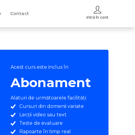
e
Contact
Intră în cont
Acest curs este inclus în
Abonament
Alaturi de următoarele facilități:
Cursuri din domenii variate
Lecții video sau text
Teste de evaluare
Rapoarte în timp real