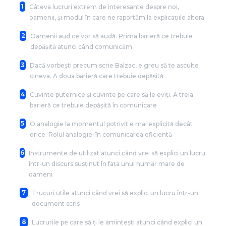
1
Câteva lucruri extrem de interesante despre noi,
oamenii, și modul în care ne raportăm la explicațiile altora
2
Oamenii aud ce vor să audă. Prima barieră ce trebuie
depășită atunci când comunicăm
3
Dacă vorbești precum scrie Balzac, e greu să te asculte
cineva. A doua barieră care trebuie depășită
4
Cuvinte puternice și cuvinte pe care să le eviți. A treia
barieră ce trebuie depășită în comunicare
5
O analogie la momentul potrivit e mai explicită decât
orice. Rolul analogiei în comunicarea eficientă
6
Instrumente de utilizat atunci când vrei să explici un lucru
într-un discurs susținut în fața unui număr mare de
oameni
7
Trucuri utile atunci când vrei să explici un lucru într-un
document scris
8
Lucrurile pe care să ți le amintești atunci când explici un